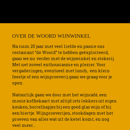
Downloads
:
full (468x800)
|
medium (176x300)
|
thumbnail (150x150)
OVER DE WOORD WIJNWINKEL
Na ruim 25 jaar met veel liefde en passie ons
restaurant “de Woord” te hebben geëxploiteerd,
gaan we nu verder met de wijnwinkel en stokerij.
Met net zoveel enthousiasme en plezier. Voor
vergaderingen, eventueel met lunch, een klein
feestje of een wijnproeverij gaan we graag voor je
open.
Natuurlijk gaan we door met het wijncafé, een
mooie koffiekaart met altijd iets lekkers uit eigen
keuken, borrelhapjes bij een goed glas wijn of bij
een biertje. Wijnproeverijen, stookdagen met het
proeven van alles wat uit de ketel komt, en nog
veel meer…