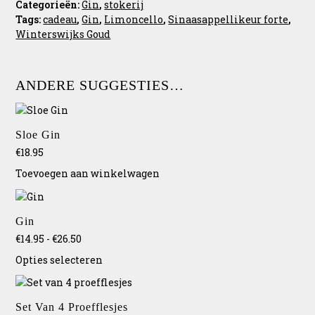
Categorieën:
Gin
,
stokerij
Tags:
cadeau
,
Gin
,
Limoncello
,
Sinaasappellikeur forte
,
Winterswijks Goud
ANDERE SUGGESTIES…
Sloe Gin
€
18.95
Toevoegen aan winkelwagen
Dit
product
Gin
heeft
Prijsklasse:
€
14.95
-
€
26.50
meerdere
€14.95
variaties.
Opties selecteren
tot
Deze
€26.50
optie
kan
Set Van 4 Proefflesjes
gekozen