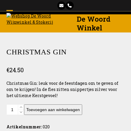
Skip
E-
Phone
to
mail
content
Open
Close
De Woord
mobile
mobile
Winkel
menu
menu
CHRISTMAS GIN
€
24.50
Christmas Gin: leuk voor de feestdagen om te geven of
om te krijgen! In de fles zitten snippertjes zilver voor
het ultieme Kerstgevoel!
Christmas
Toevoegen aan winkelwagen
Gin
aantal
Artikelnummer:
020