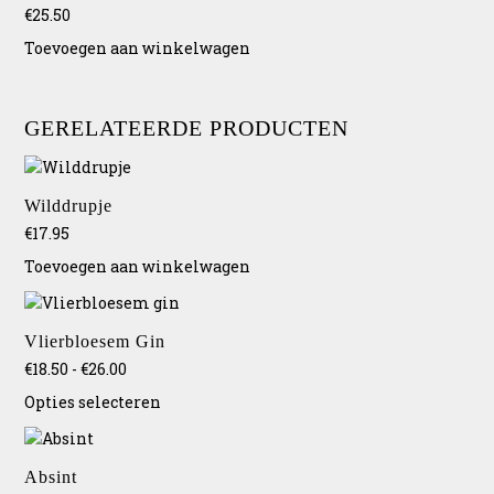
€
25.50
worden
op
Toevoegen aan winkelwagen
de
productpagina
GERELATEERDE PRODUCTEN
Wilddrupje
€
17.95
Toevoegen aan winkelwagen
Dit
product
Vlierbloesem Gin
heeft
Prijsklasse:
€
18.50
-
€
26.00
meerdere
€18.50
variaties.
Opties selecteren
tot
Deze
€26.00
optie
kan
Absint
gekozen