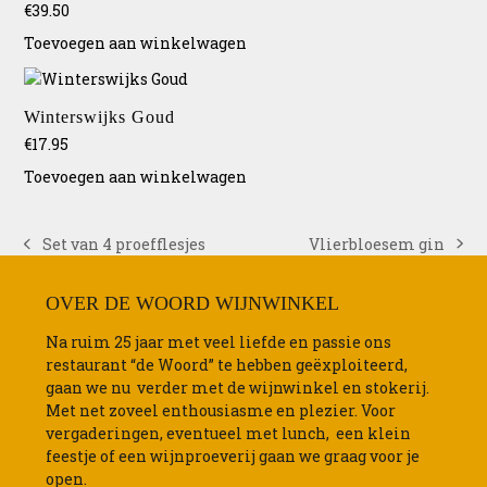
€
39.50
worden
op
Toevoegen aan winkelwagen
de
productpagina
Winterswijks Goud
€
17.95
Toevoegen aan winkelwagen
Vlierbloesem gin
Set van 4 proefflesjes
next
previous
post:
post:
OVER DE WOORD WIJNWINKEL
Na ruim 25 jaar met veel liefde en passie ons
restaurant “de Woord” te hebben geëxploiteerd,
gaan we nu verder met de wijnwinkel en stokerij.
Met net zoveel enthousiasme en plezier. Voor
vergaderingen, eventueel met lunch, een klein
feestje of een wijnproeverij gaan we graag voor je
open.